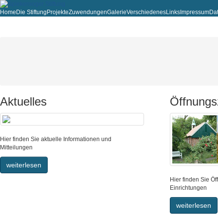
Home
Die Stiftung
Projekte
Zuwendungen
Galerie
Verschiedenes
Links
Impressum
Da
Aktuelles
Öffnungs
Hier finden Sie aktuelle Informationen und
Mitteilungen
weiterlesen
Hier finden Sie Ö
Einrichtungen
weiterlesen